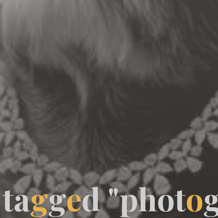
t
a
g
g
e
d
"
p
h
o
t
o