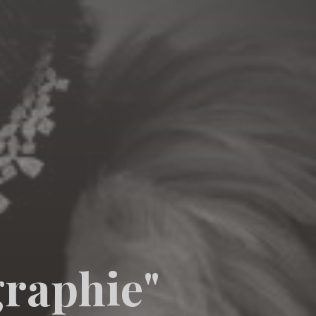
g
r
a
p
h
i
e
"