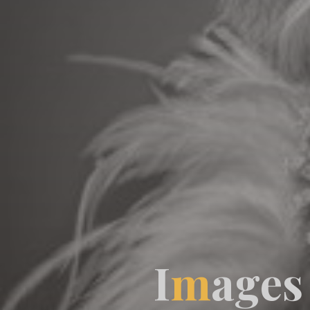
I
m
a
g
e
s