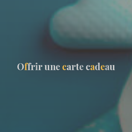
O
f
f
r
i
r
u
n
e
c
a
r
t
e
c
a
d
e
a
u